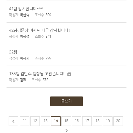
41팀 감사합니다~^^
박현숙
304
42팀김문상 이사팀 너무 감사합니다!
이성경
311
22팀
이지희
299
135팀 김민수 팀장님 고맙습니다!!

김미
372
글쓰기

11
12
13
14
15
16
17
18
19
20
