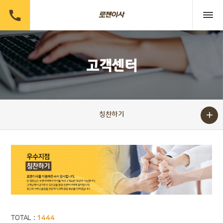

고객센터

칭찬하기
TOTAL :
1444