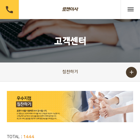

고객센터

칭찬하기
TOTAL :
1444