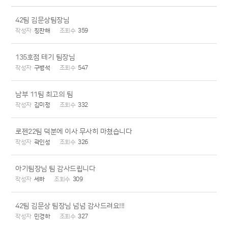
42팀 김문상팀장님
칭찬해
359
135호점 테기 팀장님
구병석
547
남부 11팀 최고의 팀
김미정
332
로젠22팀 덕분에 이사 무사히 마쳤습니다
곽인성
326
아기팀장님 팀 감사드립니다
세하
309
42팀 김문상 팀장님 넘넘 감사드려요!!!
민경하
327