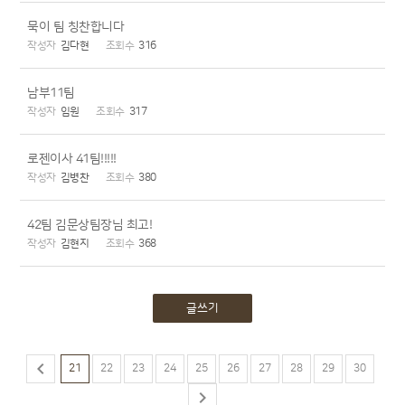
묵이 팀 칭찬합니다
김다현
316
남부11팀
임원
317
로젠이사 41팀!!!!!
김병찬
380
42팀 김문상팀장님 최고!
김현지
368
글쓰기

21
22
23
24
25
26
27
28
29
30
