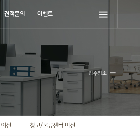
견적문의
이벤트

입주청소
 이전
창고/물류센터 이전