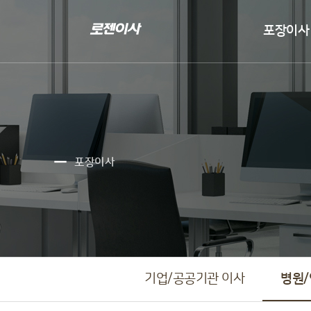
포장이사

포장이사
기업/공공기관 이사
병원/