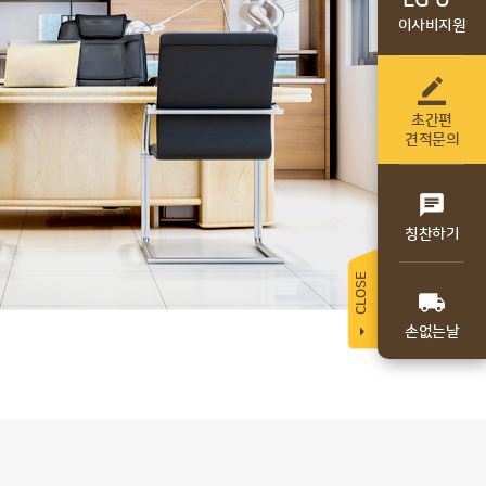
LG U
이사비지원

초간편
견적문의

칭찬하기
CLOSE

손없는날