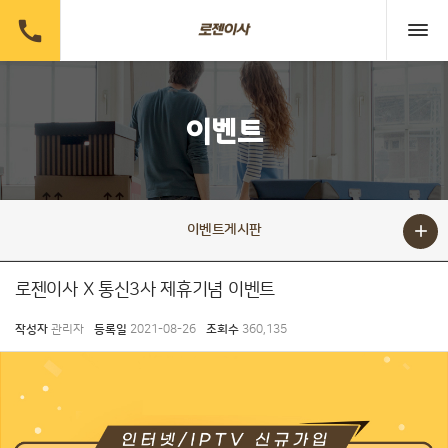

이벤트

이벤트게시판
로젠이사 X 통신3사 제휴기념 이벤트
작성자
관리자
등록일
2021-08-26
조회수
360,135