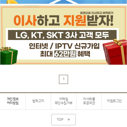
1
개인정보
이메일
이사화물
법적고지
지점로그인
처리방침
무단수집거부
표준약관
TOP
