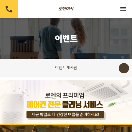

이벤트

이벤트게시판