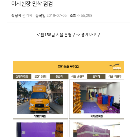
이사현장 밀착 점검
작성자
관리자
등록일
2019-07-05
조회수
55,298
로젠158팀 서울 은평구 -> 경기 마포구