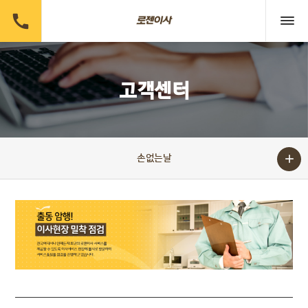

고객센터

손없는날