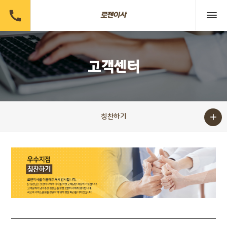

고객센터

칭찬하기