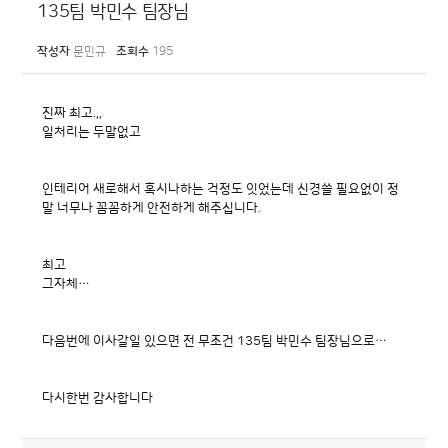
135팀 박민수 팀장님
작성자
문민규
조회수
195
진짜 최고.,,
일처리는 두말없고
인테리어 새로해서 혹시나하는 걱정도 잇었는데 신경쓸 필요없이 정
말 너무나 꼼꼼하게 안전하게 해주십니다.
최고
그자체…
다음번에 이사갈일 있으면 전 무조건 135팀 박민수 팀장님으로…
다시한번 감사합니다