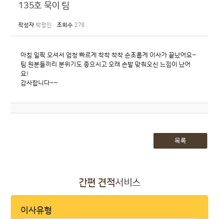
135호 묵이 팀
작성자
박정인
조회수
278
아침 일찍 오셔서 엄청 빠르게 착착 착착 순조롭게 이사가 끝났어요~
팀 원분들끼리 분위기도 좋으시고 오래 손발 맞춰오신 느낌이 났어
요!
감사합니다~~
목록
간편 견적
서비스
이사유형