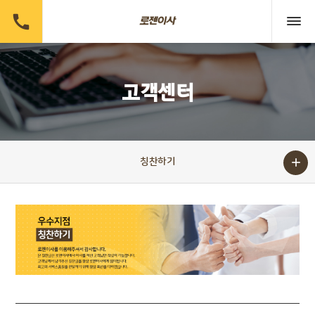

고객센터

칭찬하기